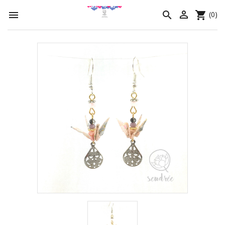




(0)