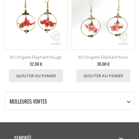
BO Origami Éléphant Rouge
BO Origami Éléphant Rose
Prix
Prix
32,00 €
30,00 €
AJOUTER AU PANIER
AJOUTER AU PANIER
MEILLEURES VENTES

SENDRÉE
