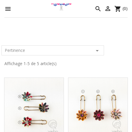




(0)

Pertinence
Affichage 1-5 de 5 article(s)