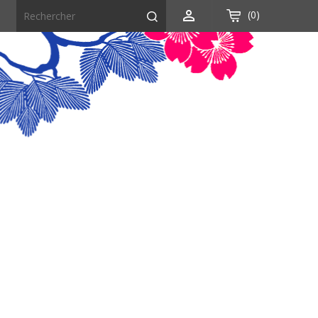

(0)