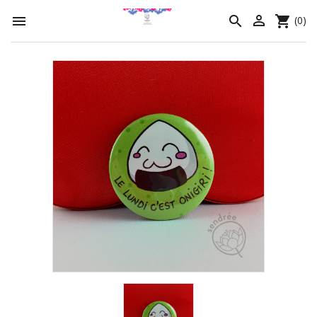




(0)