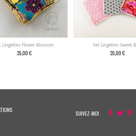
t Lingettes Flower Blossom
Set Lingettes Sweet B
Prix
Prix
35,00 €
35,00 €
AJOUTER AU PANIER
AJOUTER AU PANIE
ATIONS
Facebook
Twitter
Pi
SUIVEZ-MOI