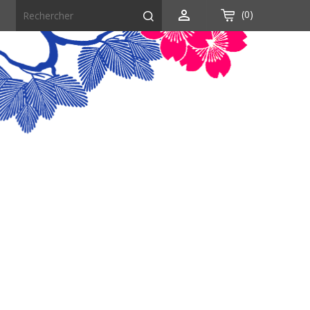

(0)