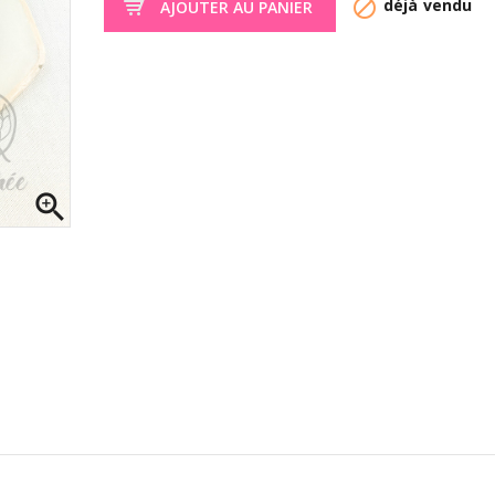

déjà vendu
AJOUTER AU PANIER
