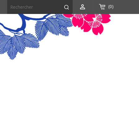

(0)