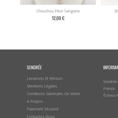
Chouchou Fleur Sanguine
E
Prix
12,00 €
AJOUTER AU PANIER
SENDRÉE
INFORM
Livraisons Et Retours
Sendrée
Mentions Légales
France
Conditions Générales De Vente
Écrivez-
A Propos
Paiement Sécurisé
Contactez-Nous