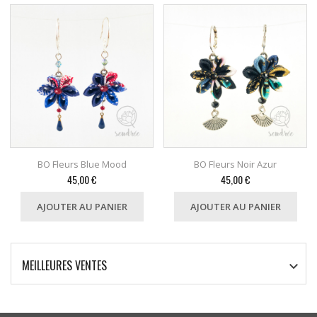
BO Fleurs Blue Mood
BO Fleurs Noir Azur
Prix
Prix
45,00 €
45,00 €
AJOUTER AU PANIER
AJOUTER AU PANIER
MEILLEURES VENTES
