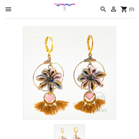




(0)