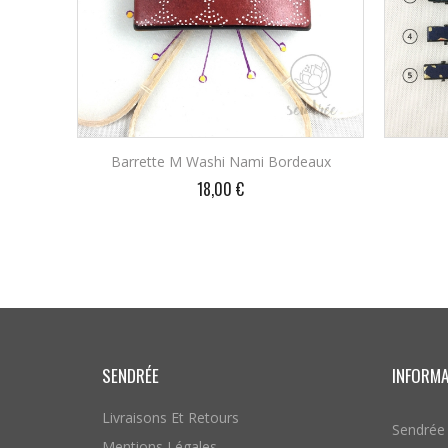
Barrette M Washi Nami Bordeaux
Prix
18,00 €
AJOUTER AU PANIER
SENDRÉE
INFORM
Livraisons Et Retours
Sendrée
Mentions Légales