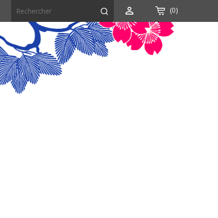

(0)