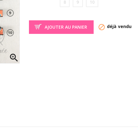
8
9
10

déjà vendu
AJOUTER AU PANIER
