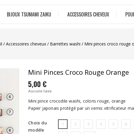
BIJOUX TSUMAMI ZAIKU
ACCESSOIRES CHEVEUX
POU
il
Accessoires cheveux
Barrettes washi
Mini pinces croco rouge 
Mini Pinces Croco Rouge Orange
5,00 €
Aucune taxe
Mini pince crocodile washi, coloris rouge, orange
Papier japonais protégé par un vernis vitrificateur ma
Choix du
1
2
3
4
5
6
modèle