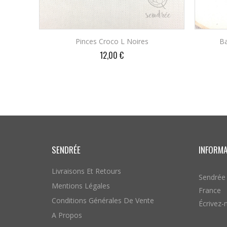
Pinces Croco L Noires
Ba
Prix
12,00 €
AJOUTER AU PANIER
SENDRÉE
INFORM
Livraisons Et Retours
Sendrée
Mentions Légales
France
Conditions Générales De Vente
Écrivez-
A Propos