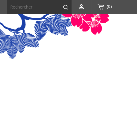

(0)