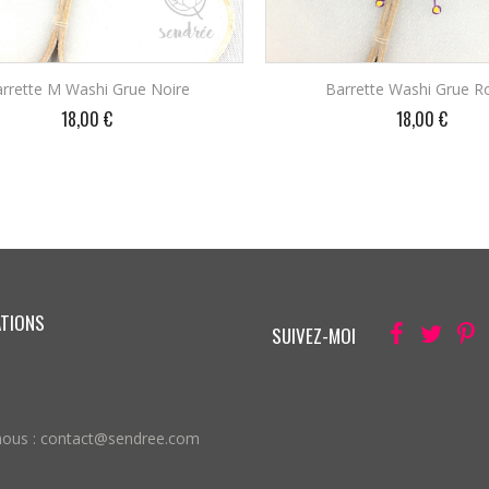
rrette M Washi Grue Noire
Barrette Washi Grue R
Prix
Prix
18,00 €
18,00 €
AJOUTER AU PANIER
AJOUTER AU PANIE
ATIONS
Facebook
Twitter
Pi
SUIVEZ-MOI
nous :
contact@sendree.com