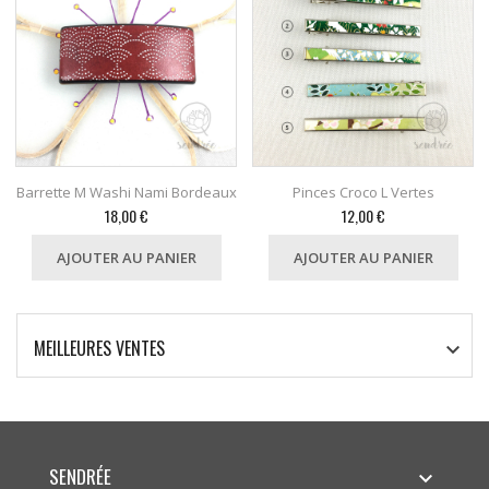
Barrette M Washi Nami Bordeaux
Pinces Croco L Vertes
Prix
Prix
18,00 €
12,00 €
AJOUTER AU PANIER
AJOUTER AU PANIER
MEILLEURES VENTES

SENDRÉE
