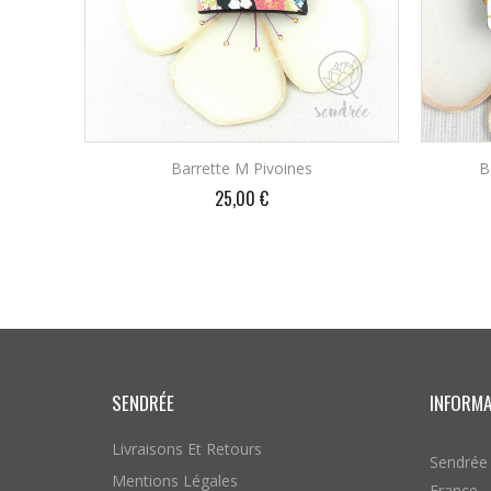
Barrette M Pivoines
B
Prix
25,00 €
AJOUTER AU PANIER
SENDRÉE
INFORM
Livraisons Et Retours
Sendrée
Mentions Légales
France