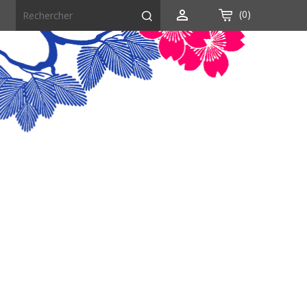

(0)