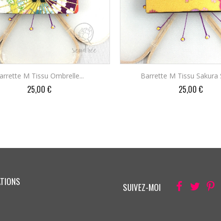
arrette M Tissu Ombrelle...
Barrette M Tissu Sakura 
Prix
Prix
25,00 €
25,00 €
AJOUTER AU PANIER
AJOUTER AU PANIE
ATIONS
Facebook
Twitter
Pi
SUIVEZ-MOI