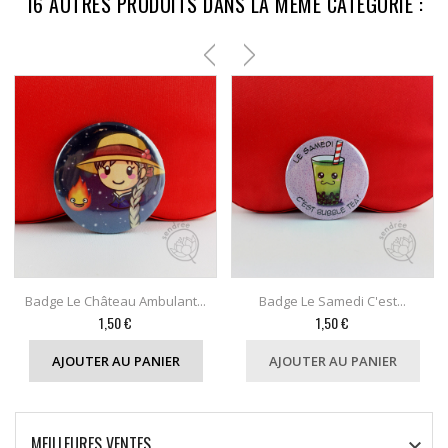
16 AUTRES PRODUITS DANS LA MÊME CATÉGORIE :
Badge Le Château Ambulant...
Badge Le Samedi C'est...
Prix
Prix
1,50 €
1,50 €
AJOUTER AU PANIER
AJOUTER AU PANIER
MEILLEURES VENTES
