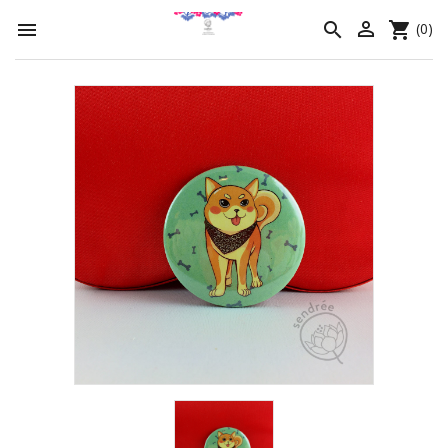




(0)