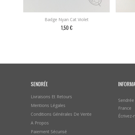
Badge Nyan Cat Violet
Prix
1,50 €
AJOUTER AU PANIER
SENDRÉE
INFORM
Livraisons Et Retours
Sendrée
Mentions Légales
France
Conditions Générales De Vente
Écrivez-
A Propos
Paiement Sécurisé