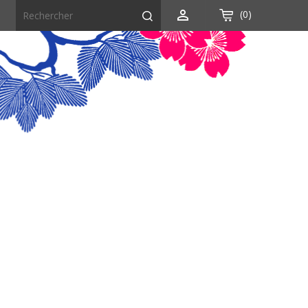

(0)