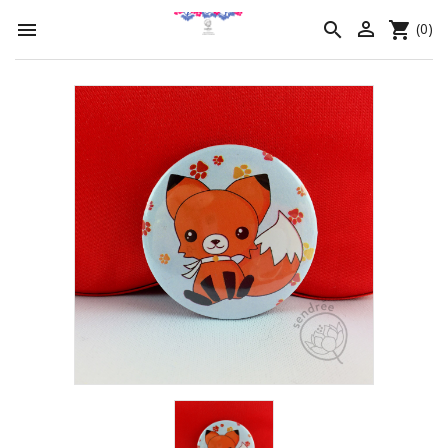




(0)