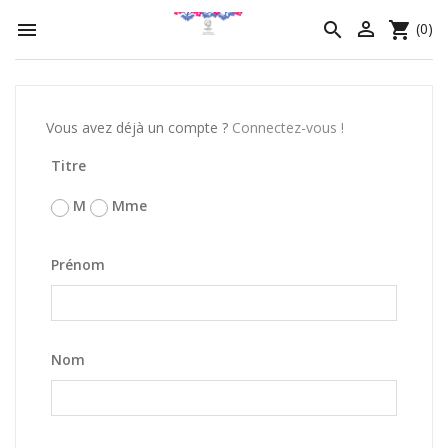




(0)
Vous avez déjà un compte ?
Connectez-vous !
Titre
M
Mme
Prénom
Nom